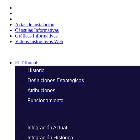
Ir
al
contenido
Actas de instalación
Cápsulas Informativas
Gráficas Informativas
Videos Instructivos Web
El Tribunal
Historia
Definiciones Estratégicas
Atribuciones
Funcionamiento
Integración Actual
Integración Histórica