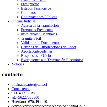
Presupuesto
Estados Financieros
Contratos
Contrataciones Públicas
Oficina Judicial
Acerca de la Tramitación
Preguntas Frecuentes
Instructivos y Manuales
Tramite Fácil
Validador de Documentos
Criterios de Autorizaciones de Poder
Aporta Antecedentes
Respuestas a Oficios
Excepciones a la Tramitación Electrónica
Noticias
contacto
oficinadepartes@tdlc.cl
Contáctenos
9:00 a 14:00 hs
tel:+56227538300
Huérfanos 670, Piso 19
&nbsp&nbsp&nbsp&nbsp&nbsp(Santiago-Chile)