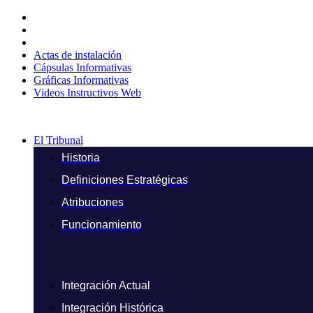
Ir
al
contenido
Actas de instalación
Cápsulas Informativas
Gráficas Informativas
Videos Instructivos Web
El Tribunal
Historia
Definiciones Estratégicas
Atribuciones
Funcionamiento
Integración Actual
Integración Histórica