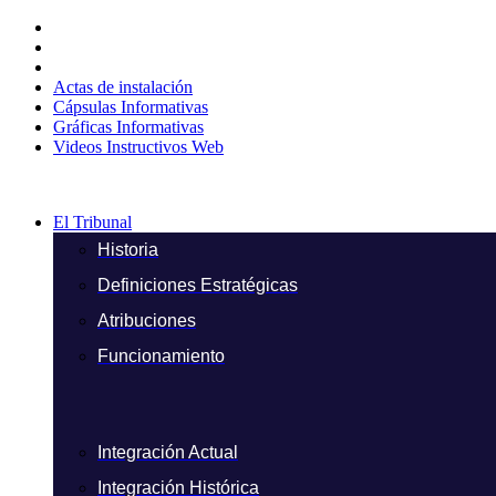
Ir
al
contenido
Actas de instalación
Cápsulas Informativas
Gráficas Informativas
Videos Instructivos Web
El Tribunal
Historia
Definiciones Estratégicas
Atribuciones
Funcionamiento
Integración Actual
Integración Histórica