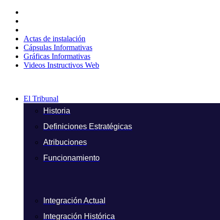
Ir
al
contenido
Actas de instalación
Cápsulas Informativas
Gráficas Informativas
Videos Instructivos Web
El Tribunal
Historia
Definiciones Estratégicas
Atribuciones
Funcionamiento
Integración Actual
Integración Histórica