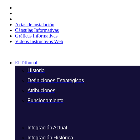
Ir
al
contenido
Actas de instalación
Cápsulas Informativas
Gráficas Informativas
Videos Instructivos Web
El Tribunal
Historia
Definiciones Estratégicas
Atribuciones
Funcionamiento
Integración Actual
Integración Histórica