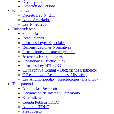
Organigrama
Dotación de Personal
Normativa
Decreto Ley N° 211
Autos Acordados
Ley N° 20.285
Jurisprudencia
Sentencias
Resoluciones
Informes Leyes Especiales
Recomendaciones Normativas
Instrucciones de carácter general
Acuerdos Extrajudiciales
Oposiciones Artículo 39h)
Informes Ley N°19.733
C.Preventiva Central – Dictámenes (Histórico)
C.Resolutiva – Resoluciones (Histórico)
Ley Antimonopolio – Resoluciones (Histórico)
Transparencia
Audiencias Presidente
Declaración de Interés y Patrimonio
Estadísticas
Cuenta Pública TDLC
Anuarios TDLC
Presupuesto