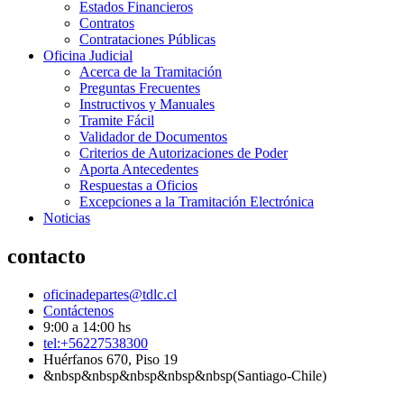
Estados Financieros
Contratos
Contrataciones Públicas
Oficina Judicial
Acerca de la Tramitación
Preguntas Frecuentes
Instructivos y Manuales
Tramite Fácil
Validador de Documentos
Criterios de Autorizaciones de Poder
Aporta Antecedentes
Respuestas a Oficios
Excepciones a la Tramitación Electrónica
Noticias
contacto
oficinadepartes@tdlc.cl
Contáctenos
9:00 a 14:00 hs
tel:+56227538300
Huérfanos 670, Piso 19
&nbsp&nbsp&nbsp&nbsp&nbsp(Santiago-Chile)