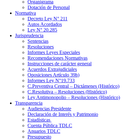
Organigrama
Dotación de Personal
Normativa
Decreto Ley N° 211
Autos Acordados
Ley N° 20.285
Jurisprudencia
Sentencias
Resoluciones
Informes Leyes Especiales
Recomendaciones Normativas
Instrucciones de carácter general
Acuerdos Extrajudiciales
Oposiciones Artículo 39h)
Informes Ley N°19.733
C.Preventiva Central – Dictámenes (Histórico)
C.Resolutiva – Resoluciones (Histórico)
Ley Antimonopolio – Resoluciones (Histórico)
Transparencia
Audiencias Presidente
Declaración de Interés y Patrimonio
Estadísticas
Cuenta Pública TDLC
Anuarios TDLC
Presupuesto