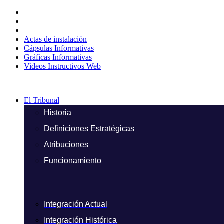
Ir
al
contenido
Actas de instalación
Cápsulas Informativas
Gráficas Informativas
Videos Instructivos Web
El Tribunal
Historia
Definiciones Estratégicas
Atribuciones
Funcionamiento
Integración Actual
Integración Histórica