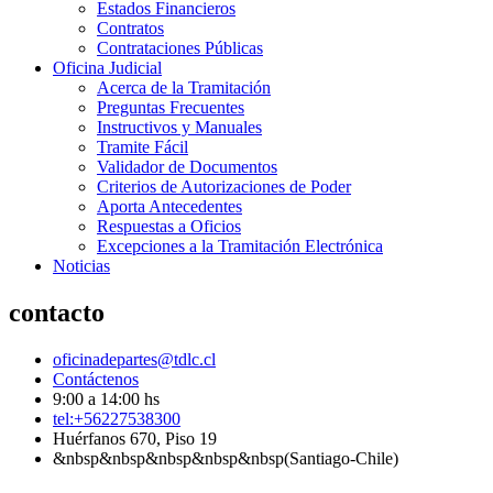
Estados Financieros
Contratos
Contrataciones Públicas
Oficina Judicial
Acerca de la Tramitación
Preguntas Frecuentes
Instructivos y Manuales
Tramite Fácil
Validador de Documentos
Criterios de Autorizaciones de Poder
Aporta Antecedentes
Respuestas a Oficios
Excepciones a la Tramitación Electrónica
Noticias
contacto
oficinadepartes@tdlc.cl
Contáctenos
9:00 a 14:00 hs
tel:+56227538300
Huérfanos 670, Piso 19
&nbsp&nbsp&nbsp&nbsp&nbsp(Santiago-Chile)