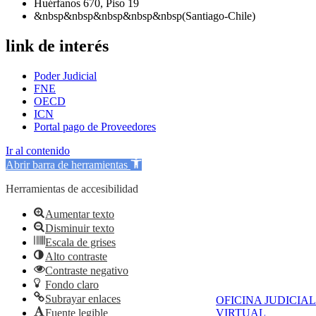
Huérfanos 670, Piso 19
&nbsp&nbsp&nbsp&nbsp&nbsp(Santiago-Chile)
link de interés
Poder Judicial
FNE
OECD
ICN
Portal pago de Proveedores
Ir al contenido
Abrir barra de herramientas
Herramientas de accesibilidad
Aumentar texto
Disminuir texto
Escala de grises
Alto contraste
Contraste negativo
Fondo claro
Subrayar enlaces
OFICINA JUDICIAL
Fuente legible
VIRTUAL