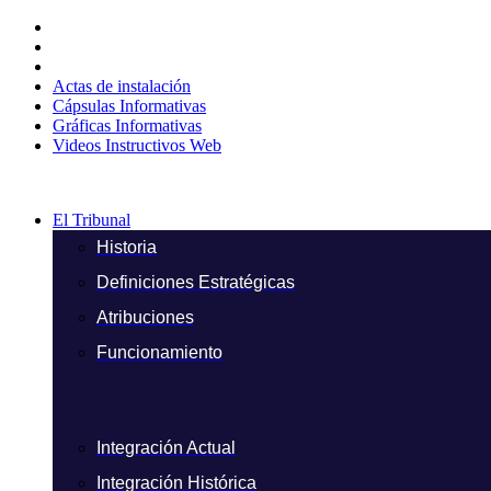
Ir
al
contenido
Actas de instalación
Cápsulas Informativas
Gráficas Informativas
Videos Instructivos Web
El Tribunal
Historia
Definiciones Estratégicas
Atribuciones
Funcionamiento
Integración Actual
Integración Histórica