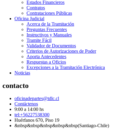
Estados Financieros
Contratos
Contrataciones Públicas
Oficina Judicial
Acerca de la Tramitación
Preguntas Frecuentes
Instructivos y Manuales
Tramite Fácil
Validador de Documentos
Criterios de Autorizaciones de Poder
Aporta Antecedentes
Respuestas a Oficios
Excepciones a la Tramitación Electrónica
Noticias
contacto
oficinadepartes@tdlc.cl
Contáctenos
9:00 a 14:00 hs
tel:+56227538300
Huérfanos 670, Piso 19
&nbsp&nbsp&nbsp&nbsp&nbsp(Santiago-Chile)