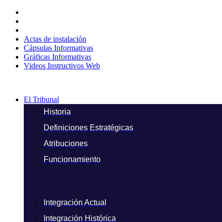
Ir
al
contenido
Actas de instalación
Cápsulas Informativas
Gráficas Informativas
Videos Instructivos Web
El Tribunal
Historia
Definiciones Estratégicas
Atribuciones
Funcionamiento
Integración Actual
Integración Histórica