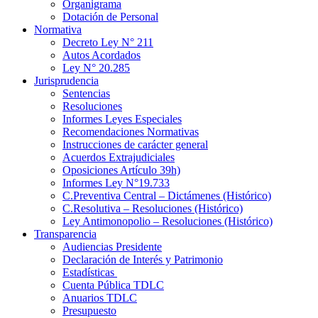
Organigrama
Dotación de Personal
Normativa
Decreto Ley N° 211
Autos Acordados
Ley N° 20.285
Jurisprudencia
Sentencias
Resoluciones
Informes Leyes Especiales
Recomendaciones Normativas
Instrucciones de carácter general
Acuerdos Extrajudiciales
Oposiciones Artículo 39h)
Informes Ley N°19.733
C.Preventiva Central – Dictámenes (Histórico)
C.Resolutiva – Resoluciones (Histórico)
Ley Antimonopolio – Resoluciones (Histórico)
Transparencia
Audiencias Presidente
Declaración de Interés y Patrimonio
Estadísticas
Cuenta Pública TDLC
Anuarios TDLC
Presupuesto