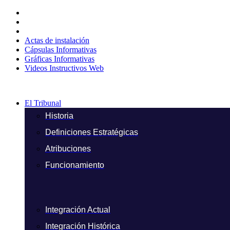
Ir
al
contenido
Actas de instalación
Cápsulas Informativas
Gráficas Informativas
Videos Instructivos Web
El Tribunal
Historia
Definiciones Estratégicas
Atribuciones
Funcionamiento
Integración Actual
Integración Histórica