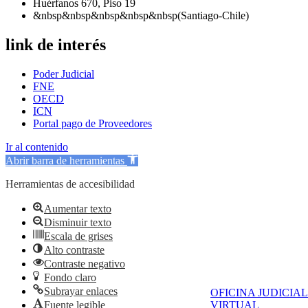
Huérfanos 670, Piso 19
&nbsp&nbsp&nbsp&nbsp&nbsp(Santiago-Chile)
link de interés
Poder Judicial
FNE
OECD
ICN
Portal pago de Proveedores
Ir al contenido
Abrir barra de herramientas
Herramientas de accesibilidad
Aumentar texto
Disminuir texto
Escala de grises
Alto contraste
Contraste negativo
Fondo claro
Subrayar enlaces
OFICINA JUDICIAL
Fuente legible
VIRTUAL