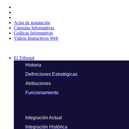
Ir
al
contenido
Actas de instalación
Cápsulas Informativas
Gráficas Informativas
Videos Instructivos Web
El Tribunal
Historia
Definiciones Estratégicas
Atribuciones
Funcionamiento
Integración Actual
Integración Histórica