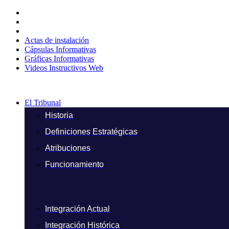
Ir
al
contenido
Actas de instalación
Cápsulas Informativas
Gráficas Informativas
Videos Instructivos Web
El Tribunal
Historia
Definiciones Estratégicas
Atribuciones
Funcionamiento
Integración Actual
Integración Histórica