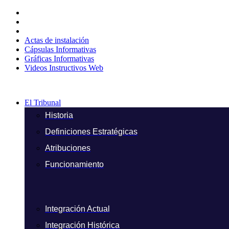
Ir
al
contenido
Actas de instalación
Cápsulas Informativas
Gráficas Informativas
Videos Instructivos Web
El Tribunal
Historia
Definiciones Estratégicas
Atribuciones
Funcionamiento
Integración Actual
Integración Histórica