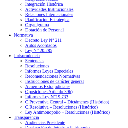
Integración Histórica
Actividades Institucionales
Relaciones Internacionales
Planificación Estratégica
Organigrama
Dotación de Personal
Normativa
Decreto Ley N° 211
Autos Acordados
Ley N° 20.285
Jurisprudencia
Sentencias
Resoluciones
Informes Leyes Especiales
Recomendaciones Normativas
Instrucciones de carácter general
Acuerdos Extrajudiciales
Oposiciones Artículo 39h)
Informes Ley N°19.733
C.Preventiva Central – Dictámenes (Histórico)
C.Resolutiva – Resoluciones (Histórico)
Ley Antimonopolio – Resoluciones (Histórico)
Transparencia
Audiencias Presidente
Declaración de Interés y Patrimonio