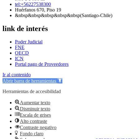
tel:+56227538300
Huérfanos 670, Piso 19
&nbsp&nbsp&nbsp&nbsp&nbsp(Santiago-Chile)
link de interés
Poder Judicial
FNE
OECD
ICN
Portal pago de Proveedores
Ir al contenido
Abrir barra de herramientas
Herramientas de accesibilidad
Aumentar texto
Disminuir texto
Escala de grises
Alto contraste
Contraste negativo
Fondo claro