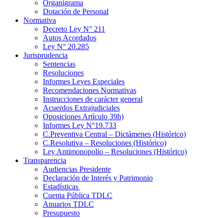
Organigrama
Dotación de Personal
Normativa
Decreto Ley N° 211
Autos Acordados
Ley N° 20.285
Jurisprudencia
Sentencias
Resoluciones
Informes Leyes Especiales
Recomendaciones Normativas
Instrucciones de carácter general
Acuerdos Extrajudiciales
Oposiciones Artículo 39h)
Informes Ley N°19.733
C.Preventiva Central – Dictámenes (Histórico)
C.Resolutiva – Resoluciones (Histórico)
Ley Antimonopolio – Resoluciones (Histórico)
Transparencia
Audiencias Presidente
Declaración de Interés y Patrimonio
Estadísticas
Cuenta Pública TDLC
Anuarios TDLC
Presupuesto