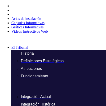
Ir
al
contenido
Actas de instalación
Cápsulas Informativas
Gráficas Informativas
Videos Instructivos Web
El Tribunal
Historia
Definiciones Estratégicas
Atribuciones
Funcionamiento
Integración Actual
Integración Histórica