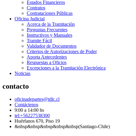
Estados Financieros
Contratos
Contrataciones Públicas
Oficina Judicial
Acerca de la Tramitación
Preguntas Frecuentes
Instructivos y Manuales
Tramite Fácil
Validador de Documentos
Criterios de Autorizaciones de Poder
Aporta Antecedentes
Respuestas a Oficios
Excepciones a la Tramitación Electrónica
Noticias
contacto
oficinadepartes@tdlc.cl
Contáctenos
9:00 a 14:00 hs
tel:+56227538300
Huérfanos 670, Piso 19
&nbsp&nbsp&nbsp&nbsp&nbsp(Santiago-Chile)