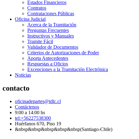
Estados Financieros
Contratos
Contrataciones Públicas
Oficina Judicial
Acerca de la Tramitación
Preguntas Frecuentes
Instructivos y Manuales
Tramite Fácil
Validador de Documentos
Criterios de Autorizaciones de Poder
Aporta Antecedentes
Respuestas a Oficios
Excepciones a la Tramitación Electrónica
Noticias
contacto
oficinadepartes@tdlc.cl
Contáctenos
9:00 a 14:00 hs
tel:+56227538300
Huérfanos 670, Piso 19
&nbsp&nbsp&nbsp&nbsp&nbsp(Santiago-Chile)