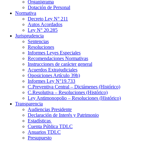
Organigrama
Dotación de Personal
Normativa
Decreto Ley N° 211
Autos Acordados
Ley N° 20.285
Jurisprudencia
Sentencias
Resoluciones
Informes Leyes Especiales
Recomendaciones Normativas
Instrucciones de carácter general
Acuerdos Extrajudiciales
Oposiciones Artículo 39h)
Informes Ley N°19.733
C.Preventiva Central – Dictámenes (Histórico)
C.Resolutiva – Resoluciones (Histórico)
Ley Antimonopolio – Resoluciones (Histórico)
Transparencia
Audiencias Presidente
Declaración de Interés y Patrimonio
Estadísticas
Cuenta Pública TDLC
Anuarios TDLC
Presupuesto