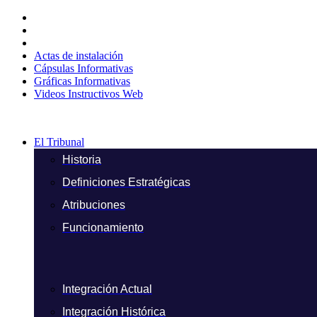
Ir
al
contenido
Actas de instalación
Cápsulas Informativas
Gráficas Informativas
Videos Instructivos Web
El Tribunal
Historia
Definiciones Estratégicas
Atribuciones
Funcionamiento
Integración Actual
Integración Histórica