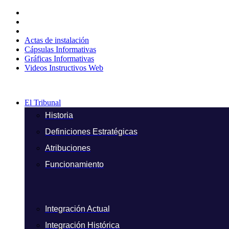
Ir
al
contenido
Actas de instalación
Cápsulas Informativas
Gráficas Informativas
Videos Instructivos Web
El Tribunal
Historia
Definiciones Estratégicas
Atribuciones
Funcionamiento
Integración Actual
Integración Histórica