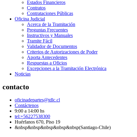
Estados Financieros
Contratos
Contrataciones Públicas
Oficina Judicial
Acerca de la Tramitación
Preguntas Frecuentes
Instructivos y Manuales
Tramite Fácil
Validador de Documentos
Criterios de Autorizaciones de Poder
Aporta Antecedentes
Respuestas a Oficios
Excepciones a la Tramitación Electrónica
Noticias
contacto
oficinadepartes@tdlc.cl
Contáctenos
9:00 a 14:00 hs
tel:+56227538300
Huérfanos 670, Piso 19
&nbsp&nbsp&nbsp&nbsp&nbsp(Santiago-Chile)