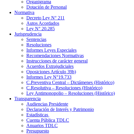
Organigrama
Dotación de Personal
Normativa
Decreto Ley N° 211
Autos Acordados
Ley N° 20.285
Jurisprudencia
Sentencias
Resoluciones
Informes Leyes Especiales
Recomendaciones Normativas
Instrucciones de carácter general
Acuerdos Extrajudiciales
Oposiciones Artículo 39h)
Informes Ley N°19.733
C.Preventiva Central – Dictámenes (Histórico)
C.Resolutiva – Resoluciones (Histórico)
Ley Antimonopolio – Resoluciones (Histórico)
Transparencia
Audiencias Presidente
Declaración de Interés y Patrimonio
Estadísticas
Cuenta Pública TDLC
Anuarios TDLC
Presupuesto