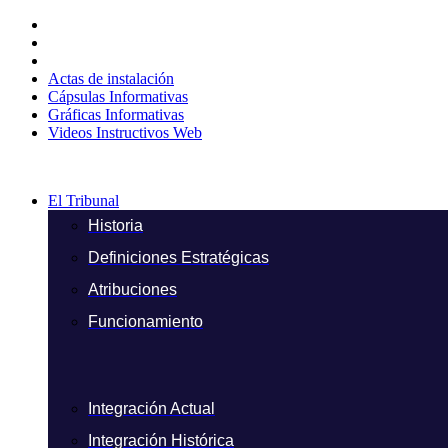
Ir
al
contenido
Actas de instalación
Cápsulas Informativas
Gráficas Informativas
Videos Instructivos Web
El Tribunal
Historia
Definiciones Estratégicas
Atribuciones
Funcionamiento
Integración Actual
Integración Histórica