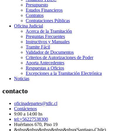
Presupuesto
Estados Financieros
Contratos
Contrataciones Públicas
Oficina Judicial
Acerca de la Tramitación
Preguntas Frecuentes
Instructivos y Manuales
Tramite Fácil
Validador de Documentos
Criterios de Autorizaciones de Poder
Aporta Antecedentes
Respuestas a Oficios
Excepciones a la Tramitación Electrónica
Noticias
contacto
oficinadepartes@tdlc.cl
Contáctenos
9:00 a 14:00 hs
tel:+56227538300
Huérfanos 670, Piso 19
&nbsp&nbsp&nbsp&nbsp&nbsp(Santiago-Chile)