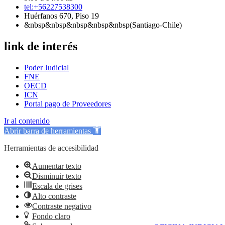
tel:+56227538300
Huérfanos 670, Piso 19
&nbsp&nbsp&nbsp&nbsp&nbsp(Santiago-Chile)
link de interés
Poder Judicial
FNE
OECD
ICN
Portal pago de Proveedores
Ir al contenido
Abrir barra de herramientas
Herramientas de accesibilidad
Aumentar texto
Disminuir texto
Escala de grises
Alto contraste
Contraste negativo
Fondo claro