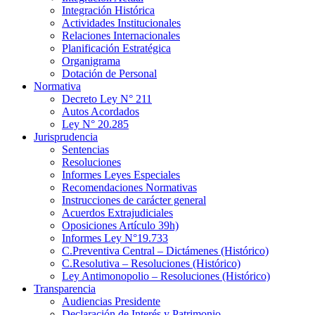
Integración Histórica
Actividades Institucionales
Relaciones Internacionales
Planificación Estratégica
Organigrama
Dotación de Personal
Normativa
Decreto Ley N° 211
Autos Acordados
Ley N° 20.285
Jurisprudencia
Sentencias
Resoluciones
Informes Leyes Especiales
Recomendaciones Normativas
Instrucciones de carácter general
Acuerdos Extrajudiciales
Oposiciones Artículo 39h)
Informes Ley N°19.733
C.Preventiva Central – Dictámenes (Histórico)
C.Resolutiva – Resoluciones (Histórico)
Ley Antimonopolio – Resoluciones (Histórico)
Transparencia
Audiencias Presidente
Declaración de Interés y Patrimonio