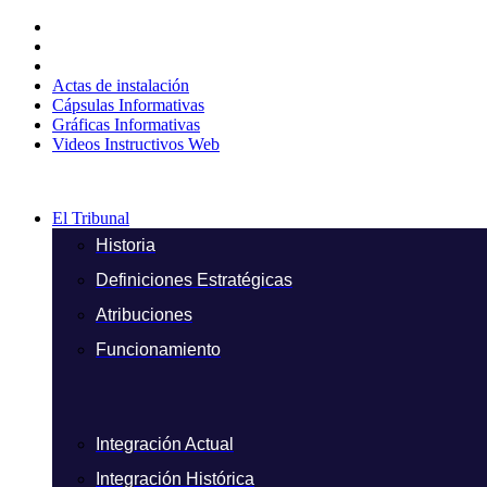
Ir
al
contenido
Actas de instalación
Cápsulas Informativas
Gráficas Informativas
Videos Instructivos Web
El Tribunal
Historia
Definiciones Estratégicas
Atribuciones
Funcionamiento
Integración Actual
Integración Histórica