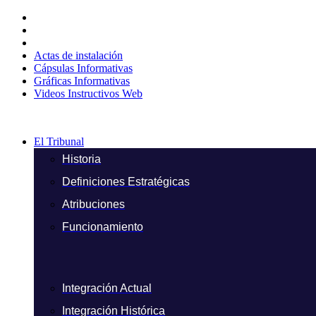
Ir
al
contenido
Actas de instalación
Cápsulas Informativas
Gráficas Informativas
Videos Instructivos Web
El Tribunal
Historia
Definiciones Estratégicas
Atribuciones
Funcionamiento
Integración Actual
Integración Histórica