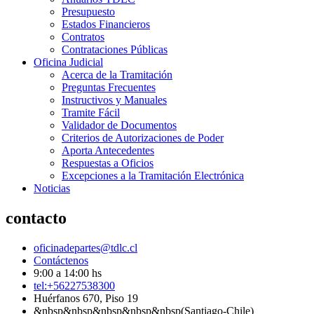
Presupuesto
Estados Financieros
Contratos
Contrataciones Públicas
Oficina Judicial
Acerca de la Tramitación
Preguntas Frecuentes
Instructivos y Manuales
Tramite Fácil
Validador de Documentos
Criterios de Autorizaciones de Poder
Aporta Antecedentes
Respuestas a Oficios
Excepciones a la Tramitación Electrónica
Noticias
contacto
oficinadepartes@tdlc.cl
Contáctenos
9:00 a 14:00 hs
tel:+56227538300
Huérfanos 670, Piso 19
&nbsp&nbsp&nbsp&nbsp&nbsp(Santiago-Chile)