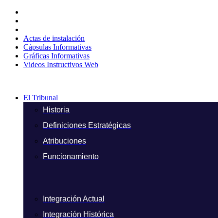
Ir
al
contenido
Actas de instalación
Cápsulas Informativas
Gráficas Informativas
Videos Instructivos Web
El Tribunal
Historia
Definiciones Estratégicas
Atribuciones
Funcionamiento
Integración Actual
Integración Histórica