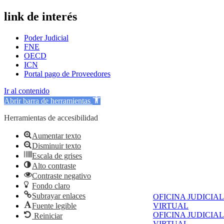
link de interés
Poder Judicial
FNE
OECD
ICN
Portal pago de Proveedores
Ir al contenido
Abrir barra de herramientas
Herramientas de accesibilidad
Aumentar texto
Disminuir texto
Escala de grises
Alto contraste
Contraste negativo
Fondo claro
Subrayar enlaces
OFICINA JUDICIAL
Fuente legible
VIRTUAL
OFICINA JUDICIAL
Reiniciar
VIRTUAL