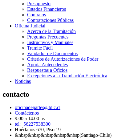
Presupuesto
Estados Financieros
Contratos
Contrataciones Públicas
Oficina Judicial
Acerca de la Tramitación
Preguntas Frecuentes
Instructivos y Manuales
Tramite Fácil
Validador de Documentos
Criterios de Autorizaciones de Poder
Aporta Antecedentes
Respuestas a Oficios
Excepciones a la Tramitación Electrónica
Noticias
contacto
oficinadepartes@tdlc.cl
Contáctenos
9:00 a 14:00 hs
tel:+56227538300
Huérfanos 670, Piso 19
&nbsp&nbsp&nbsp&nbsp&nbsp(Santiago-Chile)