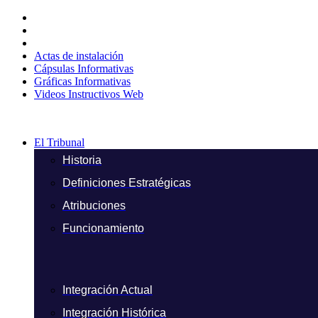
Ir
al
contenido
Actas de instalación
Cápsulas Informativas
Gráficas Informativas
Videos Instructivos Web
El Tribunal
Historia
Definiciones Estratégicas
Atribuciones
Funcionamiento
Integración Actual
Integración Histórica