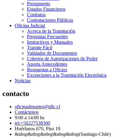
Presupuesto
Estados Financieros
Contratos
Contrataciones Públicas
Oficina Judicial
Acerca de la Tramitación
Preguntas Frecuentes
Instructivos y Manuales
Tramite Fácil
Validador de Documentos
Criterios de Autorizaciones de Poder
Aporta Antecedentes
Respuestas a Oficios
Excepciones a la Tramitación Electrónica
Noticias
contacto
oficinadepartes@tdlc.cl
Contáctenos
9:00 a 14:00 hs
tel:+56227538300
Huérfanos 670, Piso 19
&nbsp&nbsp&nbsp&nbsp&nbsp(Santiago-Chile)