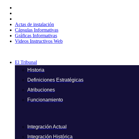
Ir
al
contenido
Actas de instalación
Cápsulas Informativas
Gráficas Informativas
Videos Instructivos Web
El Tribunal
Historia
Definiciones Estratégicas
Atribuciones
Funcionamiento
Integración Actual
Integración Histórica