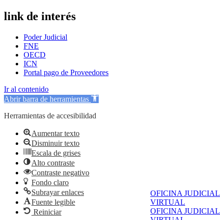
link de interés
Poder Judicial
FNE
OECD
ICN
Portal pago de Proveedores
Ir al contenido
Abrir barra de herramientas
Herramientas de accesibilidad
Aumentar texto
Disminuir texto
Escala de grises
Alto contraste
Contraste negativo
Fondo claro
Subrayar enlaces
OFICINA JUDICIAL
Fuente legible
VIRTUAL
OFICINA JUDICIAL
Reiniciar
VIRTUAL