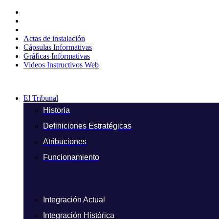
Ir
al
contenido
Actas de instalación
Cápsulas Informativas
Gráficas Informativas
Videos Instructivos Web
El Tribunal
Historia
Definiciones Estratégicas
Atribuciones
Funcionamiento
Integración Actual
Integración Histórica