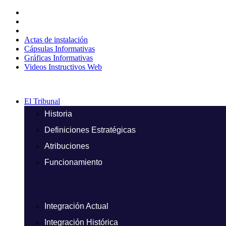
Ir
al
contenido
Actas de instalación
Cápsulas Informativas
Gráficas Informativas
Videos Instructivos Web
El Tribunal
Historia
Definiciones Estratégicas
Atribuciones
Funcionamiento
Integración Actual
Integración Histórica