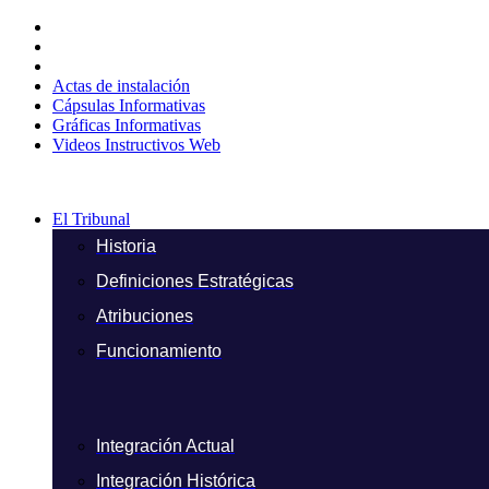
Ir
al
contenido
Actas de instalación
Cápsulas Informativas
Gráficas Informativas
Videos Instructivos Web
El Tribunal
Historia
Definiciones Estratégicas
Atribuciones
Funcionamiento
Integración Actual
Integración Histórica