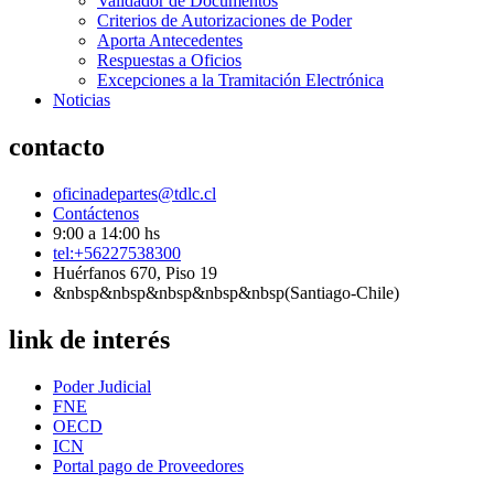
Validador de Documentos
Criterios de Autorizaciones de Poder
Aporta Antecedentes
Respuestas a Oficios
Excepciones a la Tramitación Electrónica
Noticias
contacto
oficinadepartes@tdlc.cl
Contáctenos
9:00 a 14:00 hs
tel:+56227538300
Huérfanos 670, Piso 19
&nbsp&nbsp&nbsp&nbsp&nbsp(Santiago-Chile)
link de interés
Poder Judicial
FNE
OECD
ICN
Portal pago de Proveedores