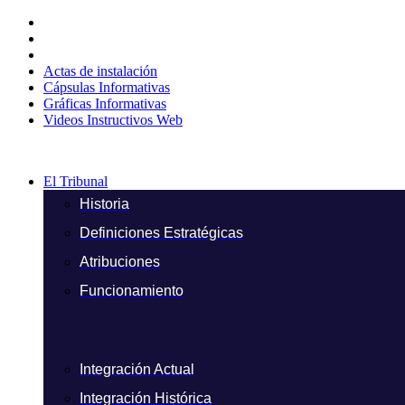
Ir
al
contenido
Actas de instalación
Cápsulas Informativas
Gráficas Informativas
Videos Instructivos Web
El Tribunal
Historia
Definiciones Estratégicas
Atribuciones
Funcionamiento
Integración Actual
Integración Histórica