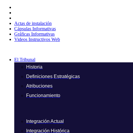
Ir
al
contenido
Actas de instalación
Cápsulas Informativas
Gráficas Informativas
Videos Instructivos Web
El Tribunal
Historia
Definiciones Estratégicas
Atribuciones
Funcionamiento
Integración Actual
Integración Histórica