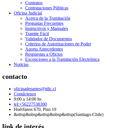
Contratos
Contrataciones Públicas
Oficina Judicial
Acerca de la Tramitación
Preguntas Frecuentes
Instructivos y Manuales
Tramite Fácil
Validador de Documentos
Criterios de Autorizaciones de Poder
Aporta Antecedentes
Respuestas a Oficios
Excepciones a la Tramitación Electrónica
Noticias
contacto
oficinadepartes@tdlc.cl
Contáctenos
9:00 a 14:00 hs
tel:+56227538300
Huérfanos 670, Piso 19
&nbsp&nbsp&nbsp&nbsp&nbsp(Santiago-Chile)
link de interés