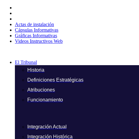
Ir
al
contenido
Actas de instalación
Cápsulas Informativas
Gráficas Informativas
Videos Instructivos Web
El Tribunal
Historia
Definiciones Estratégicas
Atribuciones
Funcionamiento
Integración Actual
Integración Histórica