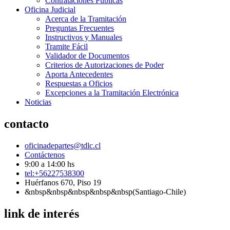
Contrataciones Públicas
Oficina Judicial
Acerca de la Tramitación
Preguntas Frecuentes
Instructivos y Manuales
Tramite Fácil
Validador de Documentos
Criterios de Autorizaciones de Poder
Aporta Antecedentes
Respuestas a Oficios
Excepciones a la Tramitación Electrónica
Noticias
contacto
oficinadepartes@tdlc.cl
Contáctenos
9:00 a 14:00 hs
tel:+56227538300
Huérfanos 670, Piso 19
&nbsp&nbsp&nbsp&nbsp&nbsp(Santiago-Chile)
link de interés