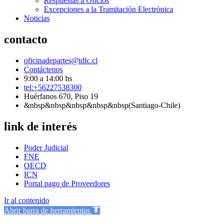
Respuestas a Oficios
Excepciones a la Tramitación Electrónica
Noticias
contacto
oficinadepartes@tdlc.cl
Contáctenos
9:00 a 14:00 hs
tel:+56227538300
Huérfanos 670, Piso 19
&nbsp&nbsp&nbsp&nbsp&nbsp(Santiago-Chile)
link de interés
Poder Judicial
FNE
OECD
ICN
Portal pago de Proveedores
Ir al contenido
Abrir barra de herramientas