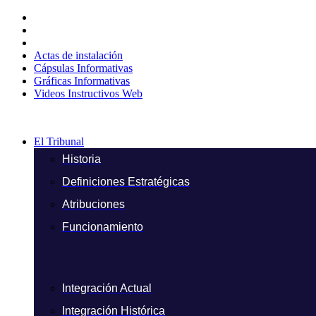
Ir
al
contenido
Actas de instalación
Cápsulas Informativas
Gráficas Informativas
Videos Instructivos Web
El Tribunal
Historia
Definiciones Estratégicas
Atribuciones
Funcionamiento
Integración Actual
Integración Histórica