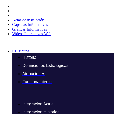
Ir
al
contenido
Actas de instalación
Cápsulas Informativas
Gráficas Informativas
Videos Instructivos Web
El Tribunal
Historia
Definiciones Estratégicas
Atribuciones
Funcionamiento
Integración Actual
Integración Histórica