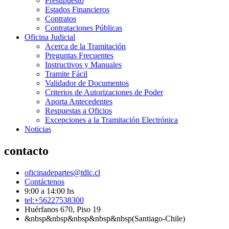
Presupuesto
Estados Financieros
Contratos
Contrataciones Públicas
Oficina Judicial
Acerca de la Tramitación
Preguntas Frecuentes
Instructivos y Manuales
Tramite Fácil
Validador de Documentos
Criterios de Autorizaciones de Poder
Aporta Antecedentes
Respuestas a Oficios
Excepciones a la Tramitación Electrónica
Noticias
contacto
oficinadepartes@tdlc.cl
Contáctenos
9:00 a 14:00 hs
tel:+56227538300
Huérfanos 670, Piso 19
&nbsp&nbsp&nbsp&nbsp&nbsp(Santiago-Chile)