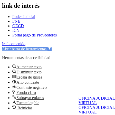
link de interés
Poder Judicial
FNE
OECD
ICN
Portal pago de Proveedores
Ir al contenido
Abrir barra de herramientas
Herramientas de accesibilidad
Aumentar texto
Disminuir texto
Escala de grises
Alto contraste
Contraste negativo
Fondo claro
Subrayar enlaces
OFICINA JUDICIAL
Fuente legible
VIRTUAL
OFICINA JUDICIAL
Reiniciar
VIRTUAL