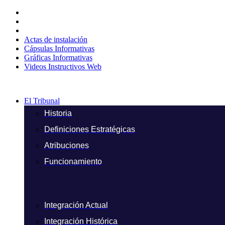
Ir
al
contenido
Actas de instalación
Cápsulas Informativas
Gráficas Informativas
Videos Instructivos Web
El Tribunal
Historia
Definiciones Estratégicas
Atribuciones
Funcionamiento
Integración Actual
Integración Histórica