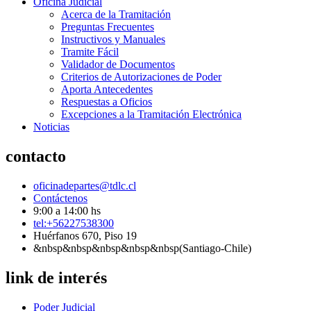
Oficina Judicial
Acerca de la Tramitación
Preguntas Frecuentes
Instructivos y Manuales
Tramite Fácil
Validador de Documentos
Criterios de Autorizaciones de Poder
Aporta Antecedentes
Respuestas a Oficios
Excepciones a la Tramitación Electrónica
Noticias
contacto
oficinadepartes@tdlc.cl
Contáctenos
9:00 a 14:00 hs
tel:+56227538300
Huérfanos 670, Piso 19
&nbsp&nbsp&nbsp&nbsp&nbsp(Santiago-Chile)
link de interés
Poder Judicial