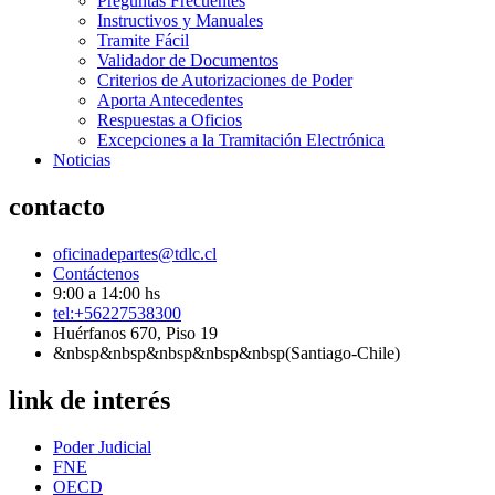
Preguntas Frecuentes
Instructivos y Manuales
Tramite Fácil
Validador de Documentos
Criterios de Autorizaciones de Poder
Aporta Antecedentes
Respuestas a Oficios
Excepciones a la Tramitación Electrónica
Noticias
contacto
oficinadepartes@tdlc.cl
Contáctenos
9:00 a 14:00 hs
tel:+56227538300
Huérfanos 670, Piso 19
&nbsp&nbsp&nbsp&nbsp&nbsp(Santiago-Chile)
link de interés
Poder Judicial
FNE
OECD