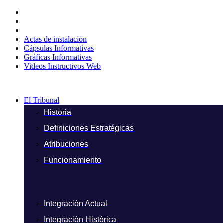
Ir
al
contenido
Actas de instalación
Cápsulas Informativas
Gráficas Informativas
Videos Instructivos Web
El Tribunal
Historia
Definiciones Estratégicas
Atribuciones
Funcionamiento
Integración Actual
Integración Histórica