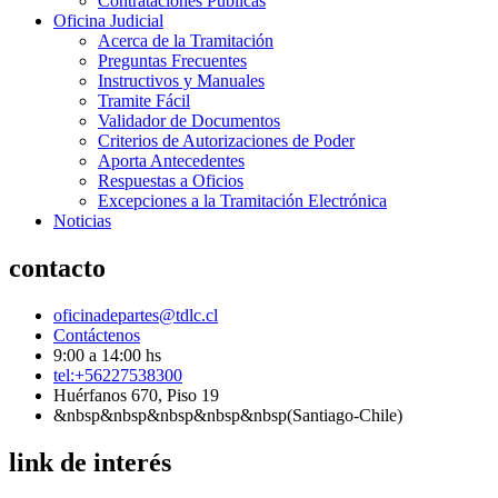
Contrataciones Públicas
Oficina Judicial
Acerca de la Tramitación
Preguntas Frecuentes
Instructivos y Manuales
Tramite Fácil
Validador de Documentos
Criterios de Autorizaciones de Poder
Aporta Antecedentes
Respuestas a Oficios
Excepciones a la Tramitación Electrónica
Noticias
contacto
oficinadepartes@tdlc.cl
Contáctenos
9:00 a 14:00 hs
tel:+56227538300
Huérfanos 670, Piso 19
&nbsp&nbsp&nbsp&nbsp&nbsp(Santiago-Chile)
link de interés