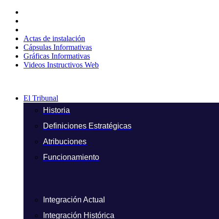
Ir
al
contenido
Actas de instalación
Cápsulas Informativas
Gráficas Informativas
Videos Instructivos Web
El Tribunal
Historia
Definiciones Estratégicas
Atribuciones
Funcionamiento
Integración Actual
Integración Histórica