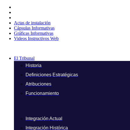
Ir
al
contenido
Actas de instalación
Cápsulas Informativas
Gráficas Informativas
Videos Instructivos Web
El Tribunal
Historia
Definiciones Estratégicas
Atribuciones
Funcionamiento
Integración Actual
Integración Histórica