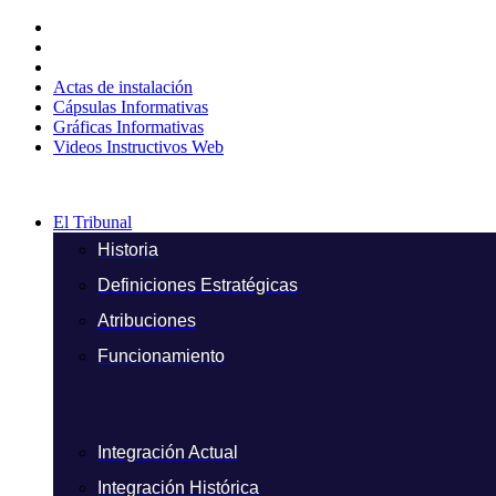
Ir
al
contenido
Actas de instalación
Cápsulas Informativas
Gráficas Informativas
Videos Instructivos Web
El Tribunal
Historia
Definiciones Estratégicas
Atribuciones
Funcionamiento
Integración Actual
Integración Histórica