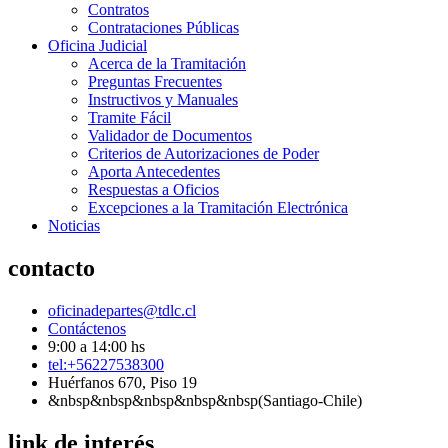
Contratos
Contrataciones Públicas
Oficina Judicial
Acerca de la Tramitación
Preguntas Frecuentes
Instructivos y Manuales
Tramite Fácil
Validador de Documentos
Criterios de Autorizaciones de Poder
Aporta Antecedentes
Respuestas a Oficios
Excepciones a la Tramitación Electrónica
Noticias
contacto
oficinadepartes@tdlc.cl
Contáctenos
9:00 a 14:00 hs
tel:+56227538300
Huérfanos 670, Piso 19
&nbsp&nbsp&nbsp&nbsp&nbsp(Santiago-Chile)
link de interés