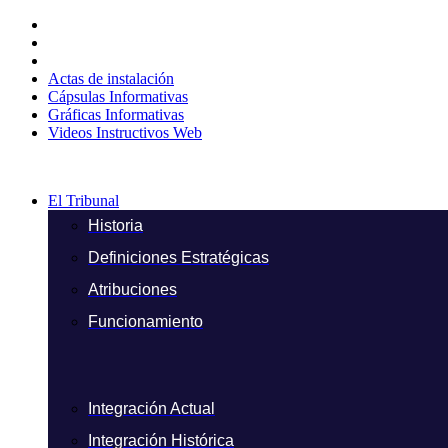
Ir
al
contenido
Actas de instalación
Cápsulas Informativas
Gráficas Informativas
Videos Instructivos Web
El Tribunal
Historia
Definiciones Estratégicas
Atribuciones
Funcionamiento
Integración Actual
Integración Histórica