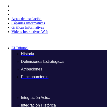
Ir
al
contenido
Actas de instalación
Cápsulas Informativas
Gráficas Informativas
Videos Instructivos Web
El Tribunal
Historia
Definiciones Estratégicas
Atribuciones
Funcionamiento
Integración Actual
Integración Histórica