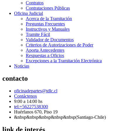
Contratos
Contrataciones Públicas
Oficina Judicial
Acerca de la Tramitación
Preguntas Frecuentes
Instructivos y Manuales
Tramite Fácil
Validador de Documentos
Criterios de Autorizaciones de Poder
Aporta Antecedentes
Respuestas a Oficios
Excepciones a la Tramitación Electrónica
Noticias
contacto
oficinadepartes@tdlc.cl
Contáctenos
9:00 a 14:00 hs
tel:+56227538300
Huérfanos 670, Piso 19
&nbsp&nbsp&nbsp&nbsp&nbsp(Santiago-Chile)
link de interés