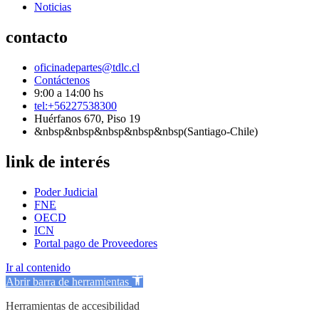
Noticias
contacto
oficinadepartes@tdlc.cl
Contáctenos
9:00 a 14:00 hs
tel:+56227538300
Huérfanos 670, Piso 19
&nbsp&nbsp&nbsp&nbsp&nbsp(Santiago-Chile)
link de interés
Poder Judicial
FNE
OECD
ICN
Portal pago de Proveedores
Ir al contenido
Abrir barra de herramientas
Herramientas de accesibilidad