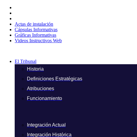
Ir
al
contenido
Actas de instalación
Cápsulas Informativas
Gráficas Informativas
Videos Instructivos Web
El Tribunal
Historia
Definiciones Estratégicas
Atribuciones
Funcionamiento
Integración Actual
Integración Histórica