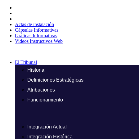
Ir
al
contenido
Actas de instalación
Cápsulas Informativas
Gráficas Informativas
Videos Instructivos Web
El Tribunal
Historia
Definiciones Estratégicas
Atribuciones
Funcionamiento
Integración Actual
Integración Histórica