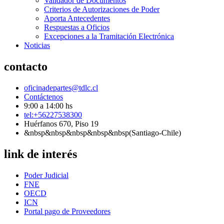
Validador de Documentos
Criterios de Autorizaciones de Poder
Aporta Antecedentes
Respuestas a Oficios
Excepciones a la Tramitación Electrónica
Noticias
contacto
oficinadepartes@tdlc.cl
Contáctenos
9:00 a 14:00 hs
tel:+56227538300
Huérfanos 670, Piso 19
&nbsp&nbsp&nbsp&nbsp&nbsp(Santiago-Chile)
link de interés
Poder Judicial
FNE
OECD
ICN
Portal pago de Proveedores