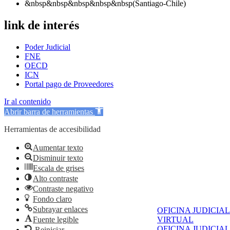
&nbsp&nbsp&nbsp&nbsp&nbsp(Santiago-Chile)
link de interés
Poder Judicial
FNE
OECD
ICN
Portal pago de Proveedores
Ir al contenido
Abrir barra de herramientas
Herramientas de accesibilidad
Aumentar texto
Disminuir texto
Escala de grises
Alto contraste
Contraste negativo
Fondo claro
Subrayar enlaces
OFICINA JUDICIAL
Fuente legible
VIRTUAL
OFICINA JUDICIAL
Reiniciar