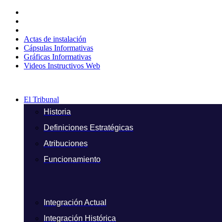
Ir
al
contenido
Actas de instalación
Cápsulas Informativas
Gráficas Informativas
Videos Instructivos Web
El Tribunal
Historia
Definiciones Estratégicas
Atribuciones
Funcionamiento
Integración Actual
Integración Histórica