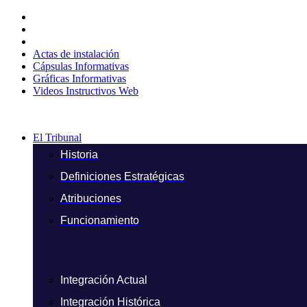
Ir
al
contenido
Actas de instalación
Cápsulas Informativas
Gráficas Informativas
Videos Instructivos Web
El Tribunal
Historia
Definiciones Estratégicas
Atribuciones
Funcionamiento
Integración Actual
Integración Histórica