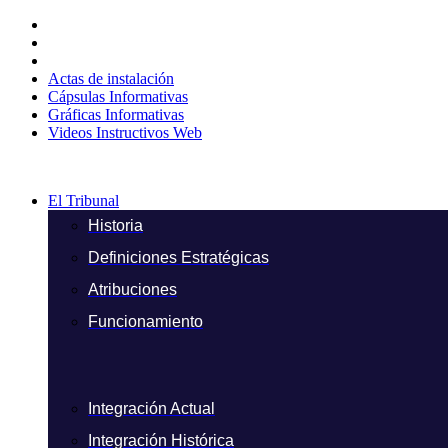
Ir
al
contenido
Actas de instalación
Cápsulas Informativas
Gráficas Informativas
Videos Instructivos Web
El Tribunal
Historia
Definiciones Estratégicas
Atribuciones
Funcionamiento
Integración Actual
Integración Histórica