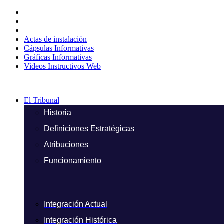
Ir
al
contenido
Actas de instalación
Cápsulas Informativas
Gráficas Informativas
Videos Instructivos Web
El Tribunal
Historia
Definiciones Estratégicas
Atribuciones
Funcionamiento
Integración Actual
Integración Histórica