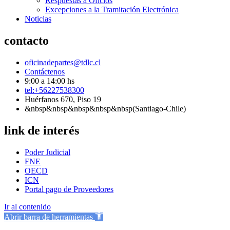
Respuestas a Oficios
Excepciones a la Tramitación Electrónica
Noticias
contacto
oficinadepartes@tdlc.cl
Contáctenos
9:00 a 14:00 hs
tel:+56227538300
Huérfanos 670, Piso 19
&nbsp&nbsp&nbsp&nbsp&nbsp(Santiago-Chile)
link de interés
Poder Judicial
FNE
OECD
ICN
Portal pago de Proveedores
Ir al contenido
Abrir barra de herramientas