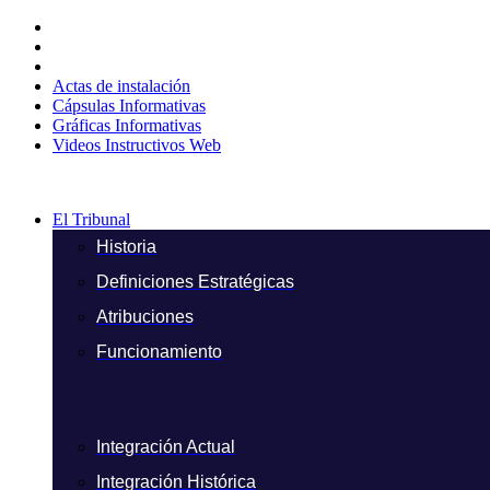
Ir
al
contenido
Actas de instalación
Cápsulas Informativas
Gráficas Informativas
Videos Instructivos Web
El Tribunal
Historia
Definiciones Estratégicas
Atribuciones
Funcionamiento
Integración Actual
Integración Histórica