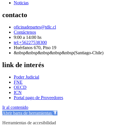
Noticias
contacto
oficinadepartes@tdlc.cl
Contáctenos
9:00 a 14:00 hs
tel:+56227538300
Huérfanos 670, Piso 19
&nbsp&nbsp&nbsp&nbsp&nbsp(Santiago-Chile)
link de interés
Poder Judicial
FNE
OECD
ICN
Portal pago de Proveedores
Ir al contenido
Abrir barra de herramientas
Herramientas de accesibilidad