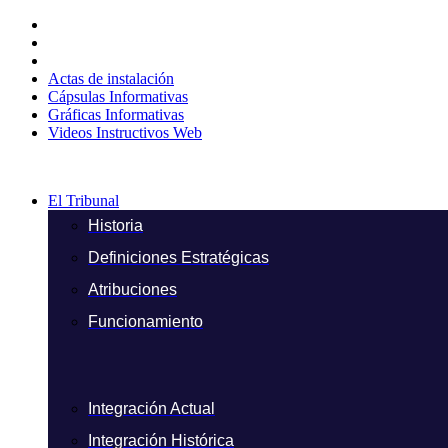
Ir
al
contenido
Actas de instalación
Cápsulas Informativas
Gráficas Informativas
Videos Instructivos Web
El Tribunal
Historia
Definiciones Estratégicas
Atribuciones
Funcionamiento
Integración Actual
Integración Histórica