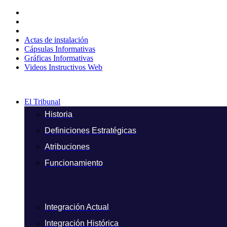
Ir
al
contenido
Actas de instalación
Cápsulas Informativas
Gráficas Informativas
Videos Instructivos Web
El Tribunal
Historia
Definiciones Estratégicas
Atribuciones
Funcionamiento
Integración Actual
Integración Histórica