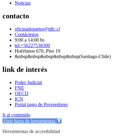
Noticias
contacto
oficinadepartes@tdlc.cl
Contáctenos
9:00 a 14:00 hs
tel:+56227538300
Huérfanos 670, Piso 19
&nbsp&nbsp&nbsp&nbsp&nbsp(Santiago-Chile)
link de interés
Poder Judicial
FNE
OECD
ICN
Portal pago de Proveedores
Ir al contenido
Abrir barra de herramientas
Herramientas de accesibilidad