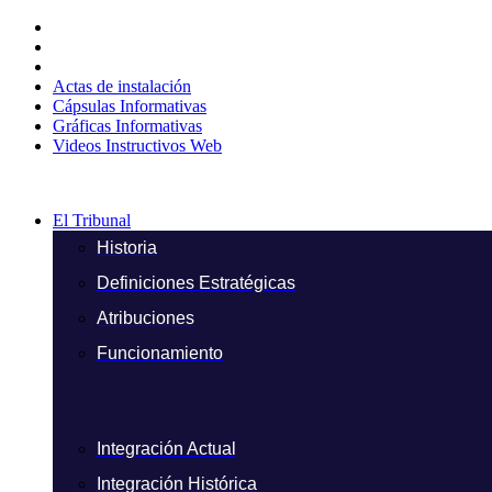
Ir
al
contenido
Actas de instalación
Cápsulas Informativas
Gráficas Informativas
Videos Instructivos Web
El Tribunal
Historia
Definiciones Estratégicas
Atribuciones
Funcionamiento
Integración Actual
Integración Histórica