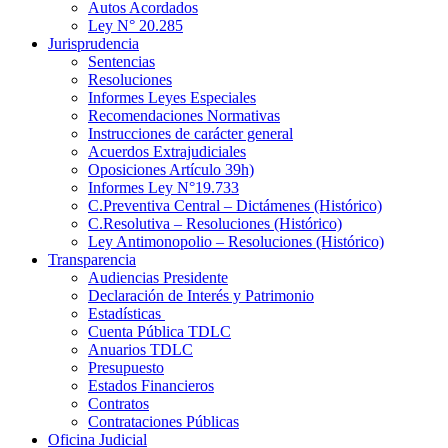
Autos Acordados
Ley N° 20.285
Jurisprudencia
Sentencias
Resoluciones
Informes Leyes Especiales
Recomendaciones Normativas
Instrucciones de carácter general
Acuerdos Extrajudiciales
Oposiciones Artículo 39h)
Informes Ley N°19.733
C.Preventiva Central – Dictámenes (Histórico)
C.Resolutiva – Resoluciones (Histórico)
Ley Antimonopolio – Resoluciones (Histórico)
Transparencia
Audiencias Presidente
Declaración de Interés y Patrimonio
Estadísticas
Cuenta Pública TDLC
Anuarios TDLC
Presupuesto
Estados Financieros
Contratos
Contrataciones Públicas
Oficina Judicial