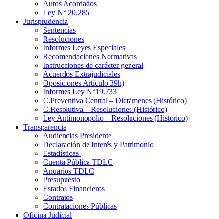
Autos Acordados
Ley N° 20.285
Jurisprudencia
Sentencias
Resoluciones
Informes Leyes Especiales
Recomendaciones Normativas
Instrucciones de carácter general
Acuerdos Extrajudiciales
Oposiciones Artículo 39h)
Informes Ley N°19.733
C.Preventiva Central – Dictámenes (Histórico)
C.Resolutiva – Resoluciones (Histórico)
Ley Antimonopolio – Resoluciones (Histórico)
Transparencia
Audiencias Presidente
Declaración de Interés y Patrimonio
Estadísticas
Cuenta Pública TDLC
Anuarios TDLC
Presupuesto
Estados Financieros
Contratos
Contrataciones Públicas
Oficina Judicial