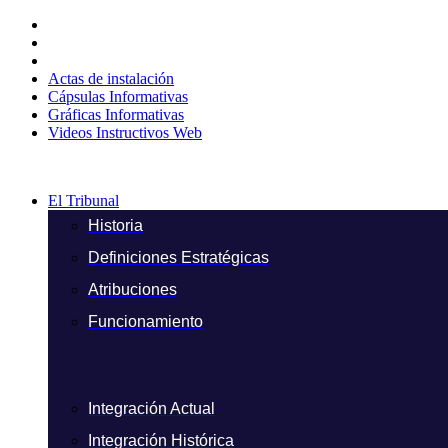
Ir
al
contenido
Actas de instalación
Cápsulas Informativas
Gráficas Informativas
Videos Instructivos Web
El Tribunal
Historia
Definiciones Estratégicas
Atribuciones
Funcionamiento
Integración Actual
Integración Histórica