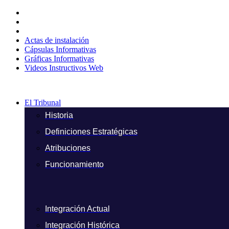
Ir
al
contenido
Actas de instalación
Cápsulas Informativas
Gráficas Informativas
Videos Instructivos Web
El Tribunal
Historia
Definiciones Estratégicas
Atribuciones
Funcionamiento
Integración Actual
Integración Histórica