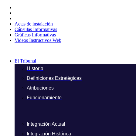
Ir
al
contenido
Actas de instalación
Cápsulas Informativas
Gráficas Informativas
Videos Instructivos Web
El Tribunal
Historia
Definiciones Estratégicas
Atribuciones
Funcionamiento
Integración Actual
Integración Histórica