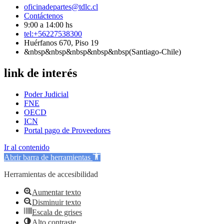
oficinadepartes@tdlc.cl
Contáctenos
9:00 a 14:00 hs
tel:+56227538300
Huérfanos 670, Piso 19
&nbsp&nbsp&nbsp&nbsp&nbsp(Santiago-Chile)
link de interés
Poder Judicial
FNE
OECD
ICN
Portal pago de Proveedores
Ir al contenido
Abrir barra de herramientas
Herramientas de accesibilidad
Aumentar texto
Disminuir texto
Escala de grises
Alto contraste