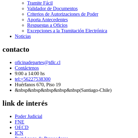
Tramite Fácil
Validador de Documentos
Criterios de Autorizaciones de Poder
Aporta Antecedentes
Respuestas a Oficios
Excepciones a la Tramitación Electrónica
Noticias
contacto
oficinadepartes@tdlc.cl
Contáctenos
9:00 a 14:00 hs
tel:+56227538300
Huérfanos 670, Piso 19
&nbsp&nbsp&nbsp&nbsp&nbsp(Santiago-Chile)
link de interés
Poder Judicial
FNE
OECD
ICN