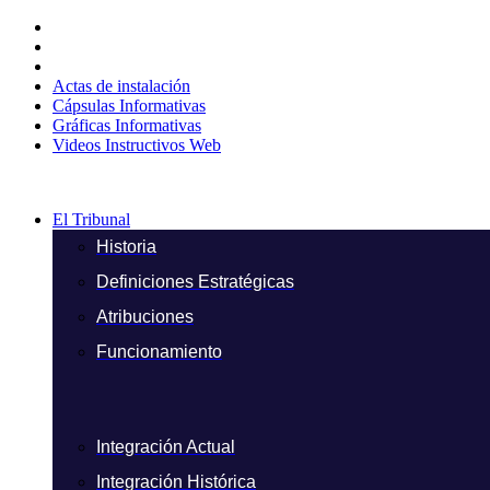
Ir
al
contenido
Actas de instalación
Cápsulas Informativas
Gráficas Informativas
Videos Instructivos Web
El Tribunal
Historia
Definiciones Estratégicas
Atribuciones
Funcionamiento
Integración Actual
Integración Histórica